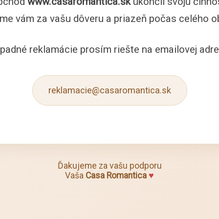
bchod
www.casaromantica.sk
ukončil svoju činno
me vám za vašu dôveru a priazeň počas celého o
ípadné reklamácie prosím riešte na emailovej adre
reklamacie@casaromantica.sk
Ďakujeme za vašu podporu
Vaša
Casa Romantica
♥