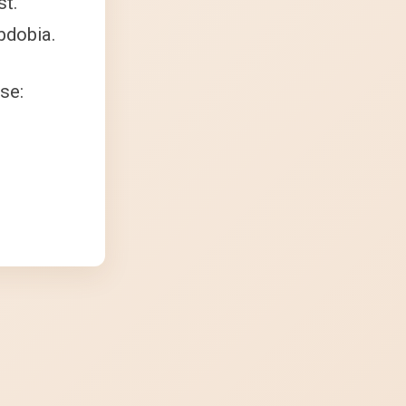
sť.
bdobia.
se: