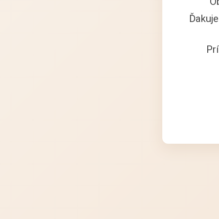
O
Ďakuje
Pr