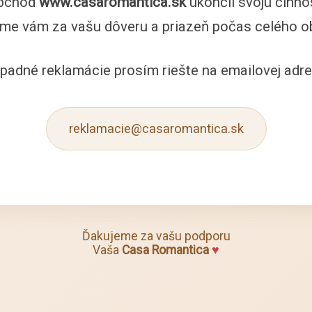
bchod
www.casaromantica.sk
ukončil svoju činno
me vám za vašu dôveru a priazeň počas celého o
ípadné reklamácie prosím riešte na emailovej adre
reklamacie@casaromantica.sk
Ďakujeme za vašu podporu
Vaša
Casa Romantica
♥