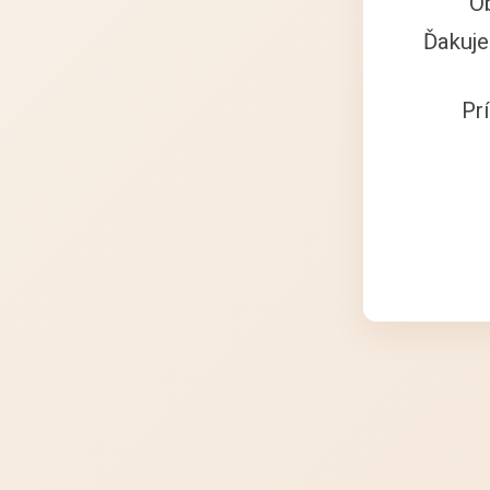
O
Ďakuje
Pr