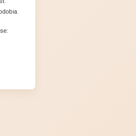
sť.
bdobia.
se: